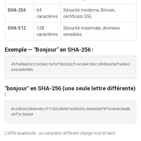
SHA-256
64
Sécurité moderne, Bitcoin,
caractères
certificats SSL
SHA-512
128
Sécurité maximale, données
caractères
sensibles
Exemple — "Bonjour" en SHA-256 :
45f6d9ab3c57e36e27efef3b15d1fc4c4847d9c1db9be29efa08e2
a4a1e8e0b5
"bonjour" en SHA-256 (une seule lettre différente)
:
dc5d82e29b0e49ccf77d22d66b7a285d3c3e5ee6bf8f4c8e6c6ad8
e6f3c3a4a9
L'effet avalanche : un caractère différent change tout le hash.