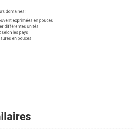
urs domaines :
 souvent exprimées en pouces
er différentes unités
t selon les pays
surés en pouces
ilaires